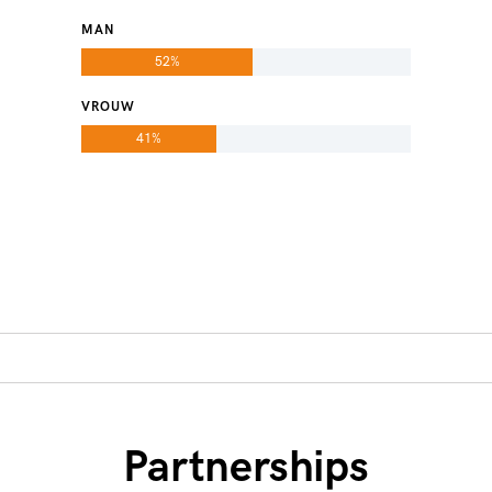
MAN
52%
VROUW
41%
Partnerships