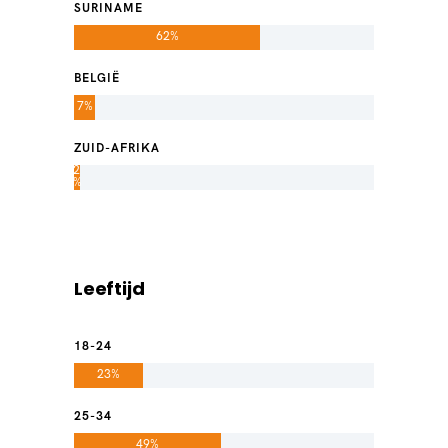
SURINAME
62%
BELGIË
7%
ZUID-AFRIKA
2
%
Leeftijd
18-24
23%
25-34
49%