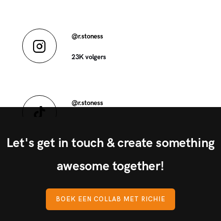
@r.stoness
23K volgers
@r.stoness
84K volgers
Let's get in touch & create something
awesome together!
BOEK EEN COLLAB MET RICHIE