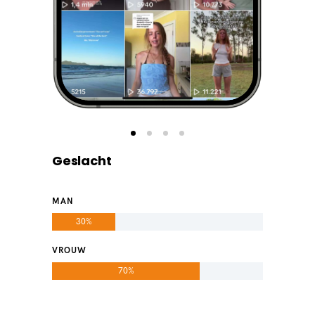
Geslacht
MAN
30%
VROUW
70%