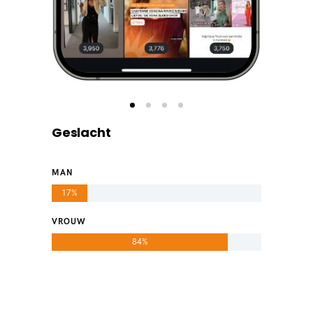
Geslacht
MAN
17%
VROUW
84%