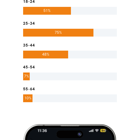
18-24
51%
25-34
75%
35-44
48%
45-54
7%
55-64
10%