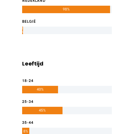
NEDERLAND
98%
BELGIË
1
%
Leeftijd
18-24
40%
25-34
45%
35-44
8%