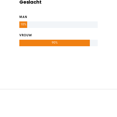
Geslacht
MAN
10%
VROUW
90%