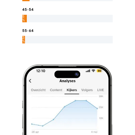
45-54
5
%
55-64
3
%