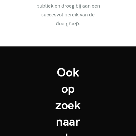
publiek en droeg bij aan een
succesvol bereik van de
doelgroep.
Ook
op
zoek
naar