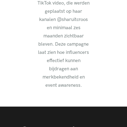
TikTok video, die werden
geplaatst op haar
kanalen @sharuitcroos
en minimaal zes
maanden zichtbaar
bleven. Deze campagne
laat zien hoe influencers
effectief kunnen
bijdragen aan
merkbekendheid en
event awareness.